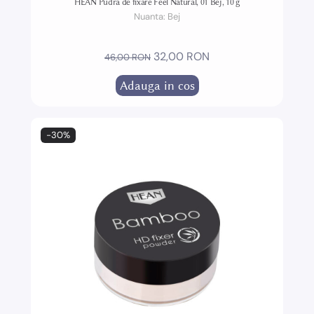
HEAN Pudra de fixare Feel Natural, 01 Bej, 10 g
Nuanta:
Bej
32,00 RON
46,00 RON
Adauga in cos
-30%